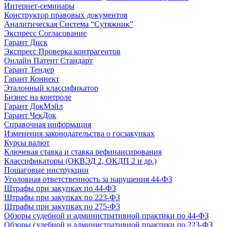
Интернет-семинары
Конструктор правовых документов
Аналитическая Система “Сутяжник”
Экспресс Согласование
Гарант Диск
Экспресс Проверка контрагентов
Онлайн Патент Стандарт
Гарант Тендер
Гарант Коннект
Эталонный классификатор
Бизнес на контроле
Гарант ДокМэйл
Гарант ЧекДок
Справочная информация
Изменения законодательства о госзакупках
Курсы валют
Ключевая ставка и ставка рефинансирования
Классификаторы (ОКВЭД 2, ОКДП 2 и др.)
Пошаговые инструкции
Уголовная ответственность за нарушения 44-ФЗ
Штрафы при закупках по 44-ФЗ
Штрафы при закупках по 223-ФЗ
Штрафы при закупках по 275-ФЗ
Обзоры судебной и административной практики по 44-ФЗ
Обзоры судебной и административной практики по 223-ФЗ