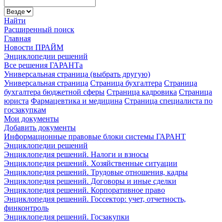
Найти
Расширенный поиск
Главная
Новости ПРАЙМ
Энциклопедии решений
Все решения ГАРАНТа
Универсальная страница (выбрать другую)
Универсальная страница
Страница бухгалтера
Страница
бухгалтера бюджетной сферы
Страница кадровика
Страница
юриста
Фармацевтика и медицина
Страница специалиста по
госзакупкам
Мои документы
Добавить документы
Информационные правовые блоки системы ГАРАНТ
Энциклопедии решений
Энциклопедия решений. Налоги и взносы
Энциклопедия решений. Хозяйственные ситуации
Энциклопедия решений. Трудовые отношения, кадры
Энциклопедия решений. Договоры и иные сделки
Энциклопедия решений. Корпоративное право
Энциклопедия решений. Госсектор: учет, отчетность,
финконтроль
Энциклопедия решений. Госзакупки