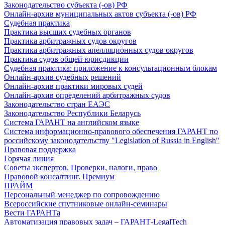
Законодательство субъекта (-ов) РФ
Онлайн-архив муниципальных актов субъекта (-ов) РФ
Судебная практика
Практика высших судебных органов
Практика арбитражных судов округов
Практика арбитражных апелляционных судов округов
Практика судов общей юрисдикции
Судебная практика: приложение к консультационным блокам
Онлайн-архив судебных решений
Онлайн-архив практики мировых судей
Онлайн-архив определений арбитражных судов
Законодательство стран ЕАЭС
Законодательство Республики Беларусь
Система ГАРАНТ на английском языке
Система информационно-правового обеспечения ГАРАНТ по
российскому законодательству "Legislation of Russia in English"
Правовая поддержка
Горячая линия
Советы экспертов. Проверки, налоги, право
Правовой консалтинг. Премиум
ПРАЙМ
Персональный менеджер по сопровождению
Всероссийские спутниковые онлайн-семинары
Вести ГАРАНТа
Автоматизация правовых задач – ГАРАНТ-LegalTech