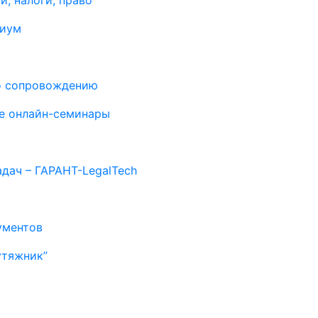
и, налоги, право
миум
о сопровождению
е онлайн-семинары
дач – ГАРАНТ-LegalTech
ументов
утяжник”