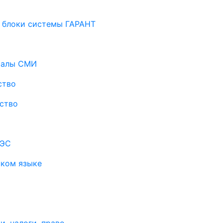
 блоки системы ГАРАНТ
риалы СМИ
ство
ство
АЭС
ском языке