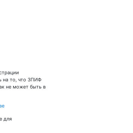
истрации
ь на то, что ЗПИФ
ак не может быть в
ве
е для