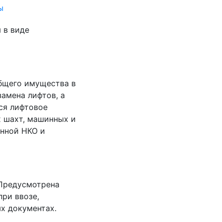
ы
 в виде
общего имущества в
амена лифтов, а
ся лифтовое
х шахт, машинных и
анной НКО и
 Предусмотрена
при ввозе,
ых документах.