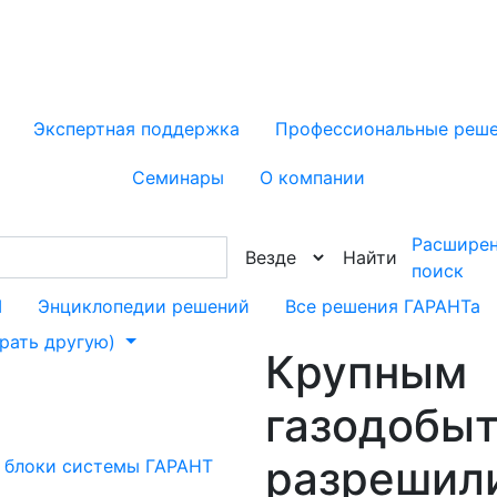
Экспертная поддержка
Профессиональные реш
Предприятию
Семинары
О компании
АРАНТа
Бухгалтеру
Контакты
Расшире
Найти
Юристу
Патенты и сертификаты
поиск
Руководителю
М
Энциклопедии решений
Все решения ГАРАНТа
Вакансии
брать другую)
Индивидуальное решен
Крупным
газодобы
разрешили
 блоки системы ГАРАНТ