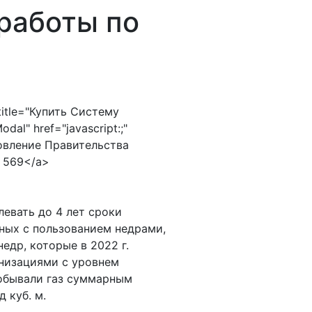
работы по
Эталонный Классификатор
Бизнес на контроле
Гарант ДокМэйл
ЧекДок
title="Купить Систему
al" href="javascript:;"
овление Правительства
N 569</a>
левать до 4 лет сроки
нных с пользованием недрами,
недр, которые в 2022 г.
низациями с уровнем
обывали газ суммарным
 куб. м.