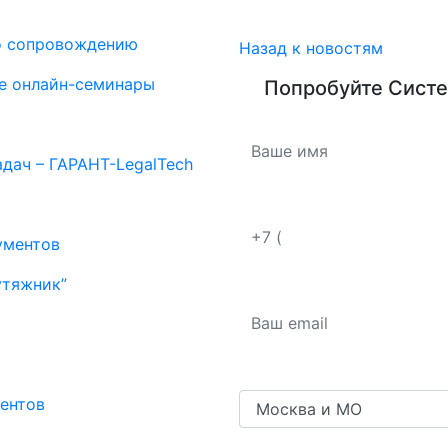
о сопровождению
Назад к новостям
е онлайн-семинары
Попробуйте
Систе
дач – ГАРАНТ-LegalTech
ументов
утяжник”
ентов