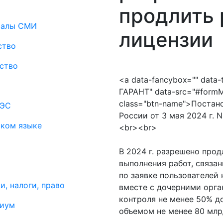
продлить 
риалы СМИ
лицензии
ство
ство
<a data-fancybox="" data-
ГАРАНТ" data-src="#formMod
class="btn-name">Постан
АЭС
России от 3 мая 2024 г. 
ском языке
<br><br>
В 2024 г. разрешено прод
выполнения работ, связа
по заявке пользователей 
и, налоги, право
вместе с дочерними орга
контроля не менее 50% д
миум
объемом не менее 80 млрд