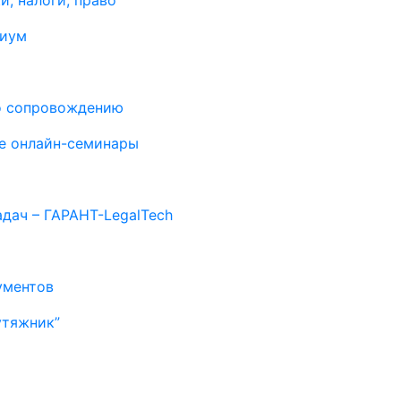
и, налоги, право
миум
о сопровождению
е онлайн-семинары
дач – ГАРАНТ-LegalTech
ументов
утяжник”