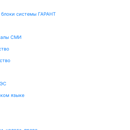
 блоки системы ГАРАНТ
риалы СМИ
ство
ство
АЭС
ском языке