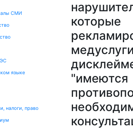
нарушител
риалы СМИ
которые
ство
рекламир
ство
медуслуги
дисклейм
АЭС
ском языке
"имеются
противопо
необходи
и, налоги, право
консульта
миум