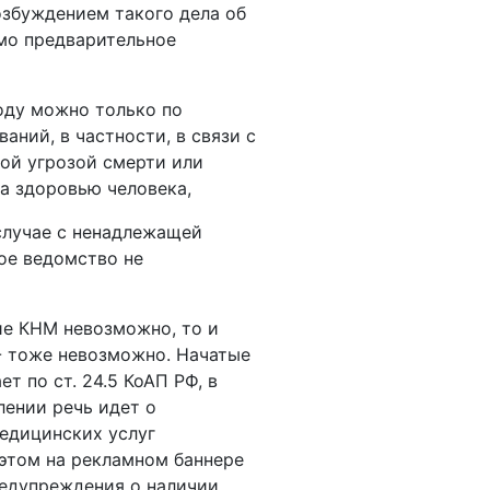
озбуждением такого дела об
мо предварительное
году можно только по
аний, в частности, в связи с
ой угрозой смерти или
а здоровью человека,
 случае с ненадлежащей
ое ведомство не
ие КНМ невозможно, то и
- тоже невозможно. Начатые
т по ст. 24.5 КоАП РФ, в
ении речь идет о
едицинских услуг
 этом на рекламном баннере
редупреждения о наличии