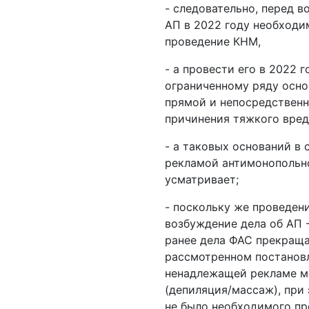
- следовательно, перед в
АП в 2022 году необходи
проведение КНМ,
- а провести его в 2022 
ограниченному ряду основ
прямой и непосредственн
причинения тяжкого вред
- а таковых оснований в
рекламой антимонопольн
усматривает;
- поскольку же проведен
возбуждение дела об АП 
ранее дела ФАС прекращае
рассмотренном постановл
ненадлежащей рекламе м
(депиляция/массаж), при
не было необходимого п