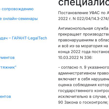
специалис
о сопровождению
Постановление УФАС по А
е онлайн-семинары
2022 г. N 022/04/14.3-274
Антимонопольная служба 
прекращает производств
дач – ГАРАНТ-LegalTech
правонарушениям в облас
и всё из-за моратория на
конца 2022 года постано
ументов
10.03.2022 N 336:
утяжник”
- согласно п. 9 указанно
административном правон
включает в себя нарушен
оценка соблюдения кото
государственного контрол
ентов
исключительно в случае, п
90 Закона о госконтроле;