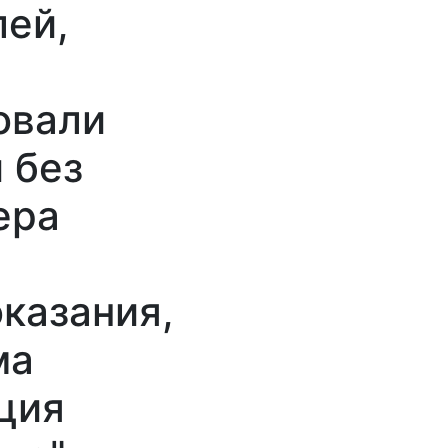
ей,
овали
 без
ера
казания,
ма
ция