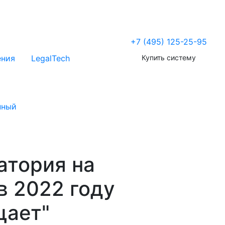
+7 (495) 125-25-95
Купить систему
ения
LegalTech
нный
атория на
в 2022 году
щает"