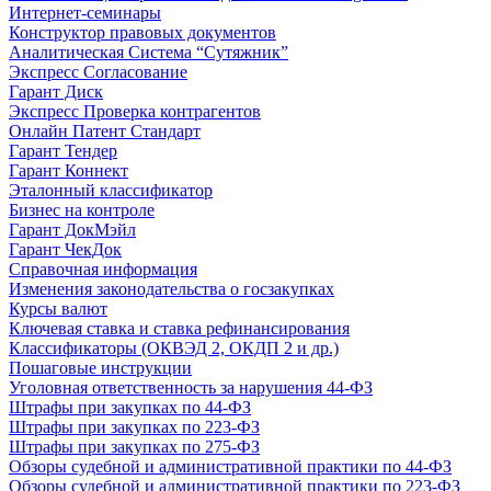
Интернет-семинары
Конструктор правовых документов
Аналитическая Система “Сутяжник”
Экспресс Согласование
Гарант Диск
Экспресс Проверка контрагентов
Онлайн Патент Стандарт
Гарант Тендер
Гарант Коннект
Эталонный классификатор
Бизнес на контроле
Гарант ДокМэйл
Гарант ЧекДок
Справочная информация
Изменения законодательства о госзакупках
Курсы валют
Ключевая ставка и ставка рефинансирования
Классификаторы (ОКВЭД 2, ОКДП 2 и др.)
Пошаговые инструкции
Уголовная ответственность за нарушения 44-ФЗ
Штрафы при закупках по 44-ФЗ
Штрафы при закупках по 223-ФЗ
Штрафы при закупках по 275-ФЗ
Обзоры судебной и административной практики по 44-ФЗ
Обзоры судебной и административной практики по 223-ФЗ