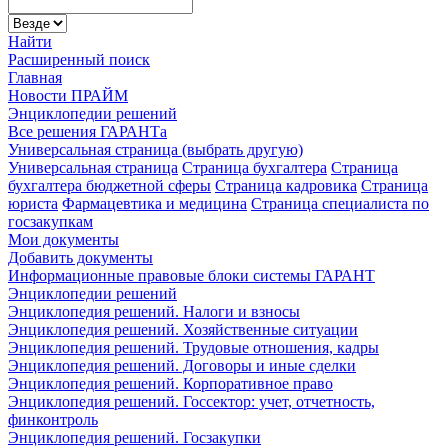
Найти
Расширенный поиск
Главная
Новости ПРАЙМ
Энциклопедии решений
Все решения ГАРАНТа
Универсальная страница (выбрать другую)
Универсальная страница
Страница бухгалтера
Страница
бухгалтера бюджетной сферы
Страница кадровика
Страница
юриста
Фармацевтика и медицина
Страница специалиста по
госзакупкам
Мои документы
Добавить документы
Информационные правовые блоки системы ГАРАНТ
Энциклопедии решений
Энциклопедия решений. Налоги и взносы
Энциклопедия решений. Хозяйственные ситуации
Энциклопедия решений. Трудовые отношения, кадры
Энциклопедия решений. Договоры и иные сделки
Энциклопедия решений. Корпоративное право
Энциклопедия решений. Госсектор: учет, отчетность,
финконтроль
Энциклопедия решений. Госзакупки