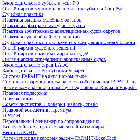
Законодательство субъекта (-ов) РФ
Онлайн-архив муниципальных актов субъекта (-ов) РФ
Судебная практика
Практика высших судебных органов
Практика арбитражных судов округов
Практика арбитражных апелляционных судов округов
Практика судов общей юрисдикции
Судебная практика: приложение к консультационным блокам
Онлайн-архив судебных решений
Онлайн-архив практики мировых судей
Онлайн-архив определений арбитражных судов
Законодательство стран ЕАЭС
Законодательство Республики Беларусь
Система ГАРАНТ на английском языке
Система информационно-правового обеспечения ГАРАНТ по
российскому законодательству "Legislation of Russia in English"
Правовая поддержка
Горячая линия
Советы экспертов. Проверки, налоги, право
Правовой консалтинг. Премиум
ПРАЙМ
Персональный менеджер по сопровождению
Всероссийские спутниковые онлайн-семинары
Вести ГАРАНТа
Автоматизация правовых задач – ГАРАНТ-LegalTech