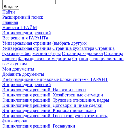
Найти
Расширенный поиск
Главная
Новости ПРАЙМ
Энциклопедии решений
Все решения ГАРАНТа
Универсальная страница (выбрать другую)
Универсальная страница
Страница бухгалтера
Страница
бухгалтера бюджетной сферы
Страница кадровика
Страница
юриста
Фармацевтика и медицина
Страница специалиста по
госзакупкам
Мои документы
Добавить документы
Информационные правовые блоки системы ГАРАНТ
Энциклопедии решений
Энциклопедия решений. Налоги и взносы
Энциклопедия решений. Хозяйственные ситуации
Энциклопедия решений. Трудовые отношения, кадры
Энциклопедия решений. Договоры и иные сделки
Энциклопедия решений. Корпоративное право
Энциклопедия решений. Госсектор: учет, отчетность,
финконтроль
Энциклопедия решений. Госзакупки