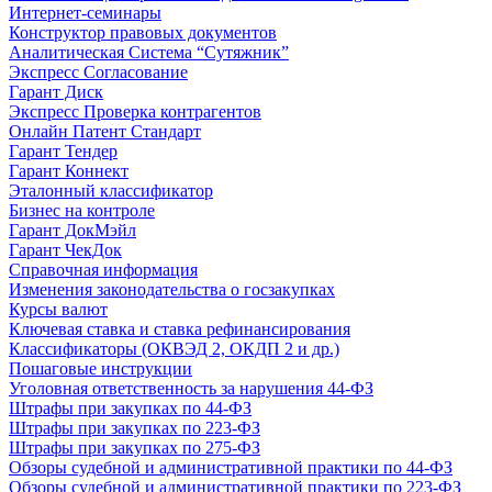
Интернет-семинары
Конструктор правовых документов
Аналитическая Система “Сутяжник”
Экспресс Согласование
Гарант Диск
Экспресс Проверка контрагентов
Онлайн Патент Стандарт
Гарант Тендер
Гарант Коннект
Эталонный классификатор
Бизнес на контроле
Гарант ДокМэйл
Гарант ЧекДок
Справочная информация
Изменения законодательства о госзакупках
Курсы валют
Ключевая ставка и ставка рефинансирования
Классификаторы (ОКВЭД 2, ОКДП 2 и др.)
Пошаговые инструкции
Уголовная ответственность за нарушения 44-ФЗ
Штрафы при закупках по 44-ФЗ
Штрафы при закупках по 223-ФЗ
Штрафы при закупках по 275-ФЗ
Обзоры судебной и административной практики по 44-ФЗ
Обзоры судебной и административной практики по 223-ФЗ