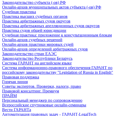
Законодательство субъекта (-ов) РФ
Онлайн-архив муниципальных актов субъекта (-ов) РФ
Судебная практика
Практика высших судебных органов
Практика арбитражных судов округов
Практика арбитражных апелляционных судов округов
Практика судов общей юрисдикции
Судебная практика: приложение к консультационным блокам
Онлайн-архив судебных решений
Онлайн-архив практики мировых судей
Онлайн-архив определений арбитражных судов
Законодательство стран ЕАЭС
Законодательство Республики Беларусь
Система ГАРАНТ на английском языке
Система информационно-правового обеспечения ГАРАНТ по
российскому законодательству "Legislation of Russia in English"
Правовая поддержка
Горячая линия
Советы экспертов. Проверки, налоги, право
Правовой консалтинг. Премиум
ПРАЙМ
Персональный менеджер по сопровождению
Всероссийские спутниковые онлайн-семинары
Вести ГАРАНТа
Автоматизация правовых задач – ГАРАНТ-LegalTech