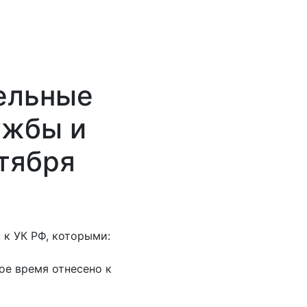
дельные
ужбы и
нтября
 к УК РФ, которыми:
ое время отнесено к