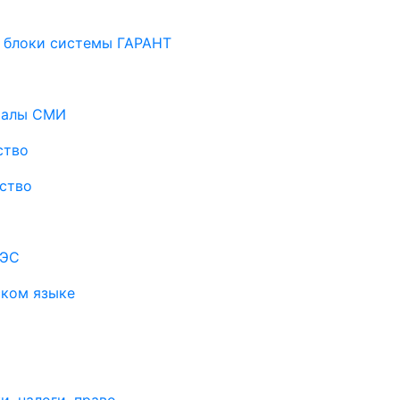
 блоки системы ГАРАНТ
риалы СМИ
ство
ство
АЭС
ском языке