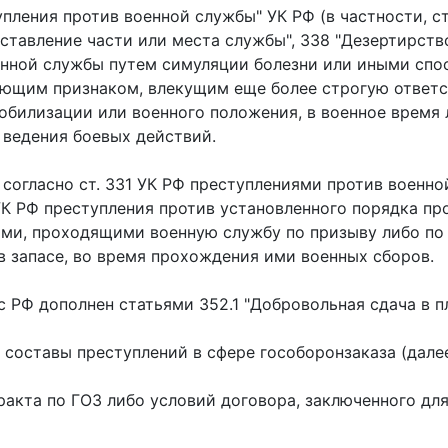
тупления против военной службы" УК РФ (в частности, с
ставление части или места службы", 338 "Дезертирство
енной службы путем симуляции болезни или иными спос
ющим признаком, влекущим еще более строгую ответс
обилизации или военного положения, в военное время 
 ведения боевых действий.
о согласно ст. 331 УК РФ преступлениями против военн
УК РФ преступления против установленного порядка п
и, проходящими военную службу по призыву либо по к
 запасе, во время прохождения ими военных сборов.
 РФ дополнен статьями 352.1 "Добровольная сдача в пл
составы преступлений в сфере гособоронзаказа (далее
акта по ГОЗ либо условий договора, заключенного для 