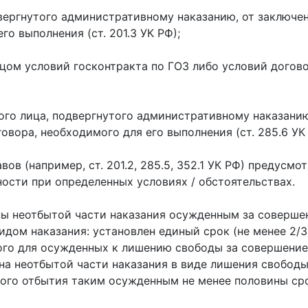
одвергнутого административному наказанию, от заключе
го выполнения (ст. 201.3 УК РФ);
ом условий госконтракта по ГОЗ либо условий договор
ого лица, подвергнутого административному наказанию
овора, необходимого для его выполнения (ст. 285.6 УК 
ов (например, ст. 201.2, 285.5, 352.1 УК РФ) предусм
ости при определенных условиях / обстоятельствах.
ны неотбытой части наказания осужденным за соверше
идом наказания: установлен единый срок (не менее 2/3 
ого для осужденных к лишению свободы за совершение
ена неотбытой части наказания в виде лишения свобод
ого отбытия таким осужденным не менее половины сро