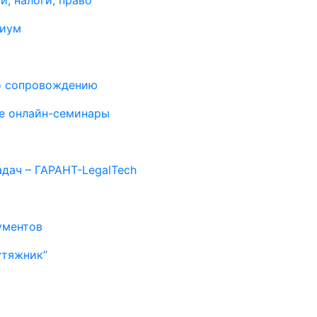
и, налоги, право
миум
о сопровождению
е онлайн-семинары
дач – ГАРАНТ-LegalTech
ументов
утяжник”