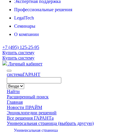
Экспертная поддержка
Новости
Профессиональные решения
Все решения ГАРАНТа
LegalTech
Предприятию
Семинары
Бухгалтеру
Аналитическая Система “Сутяжник”
О компании
Юристу
Конструктор правовых документов
Руководителю
Экспресс Проверка контрагентов
Контакты
+7 (495) 125-25-95
Индивидуальное решение
Гарант Тендер
Патенты и сертификаты
Купить систему
Купить систему
Экспресс Согласование
Вакансии
Личный кабинет
Гарант Диск
cистема
ГАРАНТ
Гарант Коннект
Онлайн Патент Стандарт
Найти
Эталонный Классификатор
Расширенный поиск
Бизнес на контроле
Главная
Новости ПРАЙМ
Гарант ДокМэйл
Энциклопедии решений
ЧекДок
Все решения ГАРАНТа
Универсальная страница (выбрать другую)
Универсальная страница