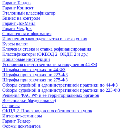
Гарант Тендер
Гарант Коннект
Эталонный классификатор
Бизнес на контроле
Гарант ДокМэйл
Гарант ЧекДок
Справочная информация
Изменения законодательства о госзакупках
Курсы валют
Ключевая ставка и ставка рефинансирования
Классификаторы (ОКВЭД 2, ОКДП 2 и др.)
Пошаговые инструкции
Уголовная ответственность за нарушения 44-ФЗ
Штрафы при закупках по 44-ФЗ
Штрафы при закупках по 223-ФЗ
Штрафы при закупках по 275-ФЗ
Обзоры судебной и административной практики по 44-ФЗ
Обзоры судебной и административной практики по 223-ФЗ
Решения ФАС РФ и ее территориальных органов
Все справки (федеральные)
Сервисы
ОКПД 2. Поиск кодов и особенности закупок
Интернет-семинары
Гарант Тендер
Формы документов