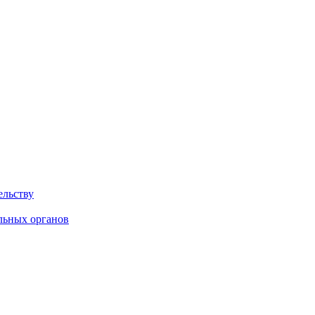
ельству
льных органов