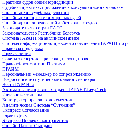
Практика судов общей юрисдикции
Судебная практика: приложение к консультационным блокам
Онлайн-архив судебных решений
Онлайн-архив практики мировых судей
Онлайн-архив определений арбитражных судов
Законодательство стран ЕАЭС
Законодательство Республики Беларусь
Система ГАРАНТ на английском языке
Система информационно-правового обеспечения ГАРАНТ по росси
Правовая поддержка
Горячая линия
Советы экспертов. Проверки, налоги, право
Правовой консалтинг. Премиум
ПРАЙМ
Персональный менеджер по сопровождению
Всероссийские спутниковые онлайн-семинары
Вести ГАРАНТа
Автоматизация правовых задач – ГАРАНТ-LegalTech
Интернет-семинары
Конструктор правовых документов
Аналитическая Система “Сутяжник”
Экспресс Согласование
Гарант Диск
Экспресс Проверка контрагентов
Онлайн Патент Стандарт