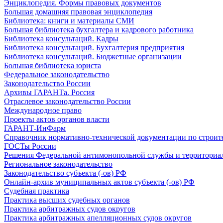
Энциклопедия. Формы правовых документов
Большая домашняя правовая энциклопедия
Библиотека: книги и материалы СМИ
Большая библиотека бухгалтера и кадрового работника
Библиотека консультаций. Кадры
Библиотека консультаций. Бухгалтерия предприятия
Библиотека консультаций. Бюджетные организации
Большая библиотека юриста
Федеральное законодательство
Законодательство России
Архивы ГАРАНТа. Россия
Отраслевое законодательство России
Международное право
Проекты актов органов власти
ГАРАНТ-ИнФарм
Справочник нормативно-технической документации по строит
ГОСТы России
Решения Федеральной антимонопольной службы и территориа
Региональное законодательство
Законодательство субъекта (-ов) РФ
Онлайн-архив муниципальных актов субъекта (-ов) РФ
Судебная практика
Практика высших судебных органов
Практика арбитражных судов округов
Практика арбитражных апелляционных судов округов