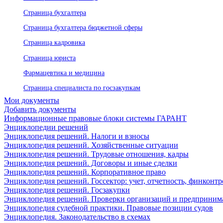
Страница бухгалтера
Страница бухгалтера бюджетной сферы
Страница кадровика
Страница юриста
Фармацевтика и медицина
Страница специалиста по госзакупкам
Мои документы
Добавить документы
Информационные правовые блоки системы ГАРАНТ
Энциклопедии решений
Энциклопедия решений. Налоги и взносы
Энциклопедия решений. Хозяйственные ситуации
Энциклопедия решений. Трудовые отношения, кадры
Энциклопедия решений. Договоры и иные сделки
Энциклопедия решений. Корпоративное право
Энциклопедия решений. Госсектор: учет, отчетность, финконтр
Энциклопедия решений. Госзакупки
Энциклопедия решений. Проверки организаций и предприним
Энциклопедия судебной практики. Правовые позиции судов
Энциклопедия. Законодательство в схемах