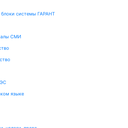
 блоки системы ГАРАНТ
риалы СМИ
ство
ство
АЭС
ском языке