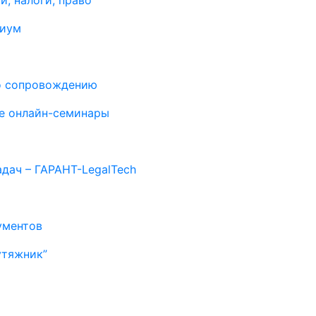
и, налоги, право
миум
о сопровождению
е онлайн-семинары
дач – ГАРАНТ-LegalTech
ументов
утяжник”