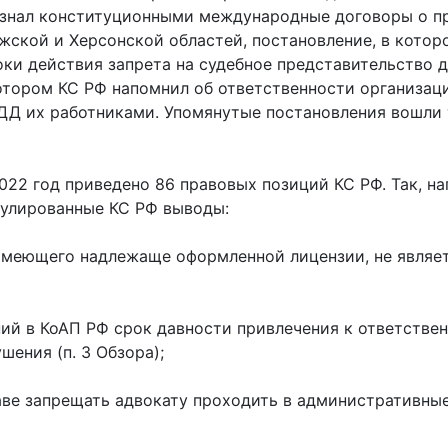
знал конституционными международные договоры о п
ской и Херсонской областей, постановление, в котор
ки действия запрета на судебное представительство д
котором КС РФ напомнил об ответственности организац
ДД их работниками. Упомянутые постановления вошли 
2022 год приведено 86 правовых позиций КС РФ. Так, н
улированные КС РФ выводы:
е имеющего надлежаще оформленной лицензии, не явля
ний в КоАП РФ срок давности привлечения к ответстве
шения (п. 3 Обзора);
раве запрещать адвокату проходить в административны