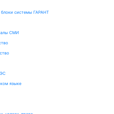
 блоки системы ГАРАНТ
риалы СМИ
ство
ство
АЭС
ском языке