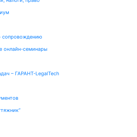
и, налоги, право
миум
о сопровождению
е онлайн-семинары
дач – ГАРАНТ-LegalTech
ументов
утяжник”