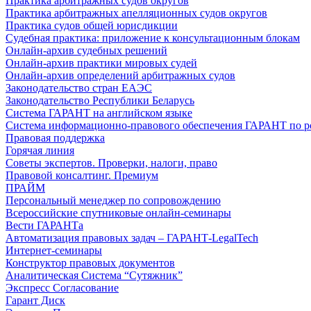
Практика арбитражных судов округов
Практика арбитражных апелляционных судов округов
Практика судов общей юрисдикции
Судебная практика: приложение к консультационным блокам
Онлайн-архив судебных решений
Онлайн-архив практики мировых судей
Онлайн-архив определений арбитражных судов
Законодательство стран ЕАЭС
Законодательство Республики Беларусь
Система ГАРАНТ на английском языке
Система информационно-правового обеспечения ГАРАНТ по росси
Правовая поддержка
Горячая линия
Советы экспертов. Проверки, налоги, право
Правовой консалтинг. Премиум
ПРАЙМ
Персональный менеджер по сопровождению
Всероссийские спутниковые онлайн-семинары
Вести ГАРАНТа
Автоматизация правовых задач – ГАРАНТ-LegalTech
Интернет-семинары
Конструктор правовых документов
Аналитическая Система “Сутяжник”
Экспресс Согласование
Гарант Диск