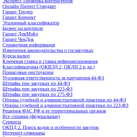
Экспресс Проверка контрагентов
Онлайн Патент Стандарт
Гарант Тендер
Гарант Коннект
Эталонный классификатор
Бизнес на контроле
Гарант ДокМэйл
Гарант ЧекДок
Справочная информация
Изменения законодательства о госзакупках
Курсы валют
Ключевая ставка и ставка рефинансирования
Классификаторы (ОКВЭД 2, ОКДП 2 и др.)
Пошаговые инструкции
Уголовная ответственность за нарушения 44-ФЗ
Штрафы при закупках по 44-ФЗ
Штрафы при закупках по 223-ФЗ
Штрафы при закупках по 275-ФЗ
Обзоры судебной и административной практики по 44-ФЗ
Обзоры судебной и административной практики по 223-ФЗ
Решения ФАС РФ и ее территориальных органов
Все справки (федеральные)
Сервисы
ОКПД 2. Поиск кодов и особенности закупок
Интернет-семинары