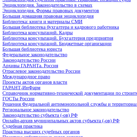
Энциклопедия. Законодательство в схемах
Энциклопедия. Формы правовых документов
Большая домашняя правовая энциклопедия
Библиотека: книги и материалы СМИ
Большая библиотека бухгалтера и кадрового работника
Библиотека консультаций. Кадры
Библиотека консультаций. Бухгалтерия предприятия
Библиотека консультаций. Бюджетные организации
Большая библиотека юриста
Федеральное законодательство
Законодательство России
Архивы ГАРАНТа. Россия
Отраслевое законодательство России
Международное право
Проекты актов органов власти
ГАРАНТ-ИнФарм
Справочник нормативно-технической документации по строит
ГОСТы России
Решения Федеральной антимонопольной службы и территориа
Региональное законодательство
Законодательство субъекта (-ов) РФ
Онлайн-архив муниципальных актов субъекта (-ов) РФ
Судебная практика
Практика высших судебных органов