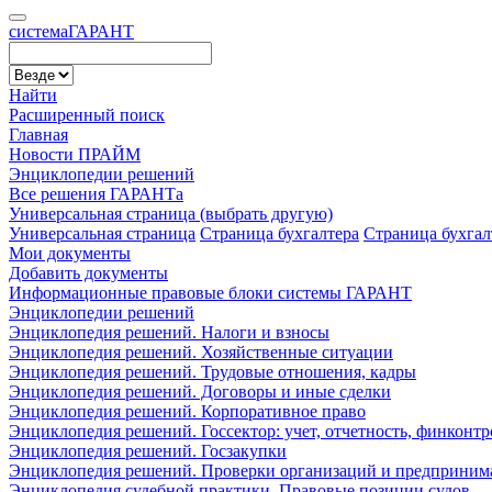
cистема
ГАРАНТ
Найти
Расширенный поиск
Главная
Новости ПРАЙМ
Энциклопедии решений
Все решения ГАРАНТа
Универсальная страница (выбрать другую)
Универсальная страница
Страница бухгалтера
Страница бухга
Мои документы
Добавить документы
Информационные правовые блоки системы ГАРАНТ
Энциклопедии решений
Энциклопедия решений. Налоги и взносы
Энциклопедия решений. Хозяйственные ситуации
Энциклопедия решений. Трудовые отношения, кадры
Энциклопедия решений. Договоры и иные сделки
Энциклопедия решений. Корпоративное право
Энциклопедия решений. Госсектор: учет, отчетность, финконтр
Энциклопедия решений. Госзакупки
Энциклопедия решений. Проверки организаций и предприним
Энциклопедия судебной практики. Правовые позиции судов