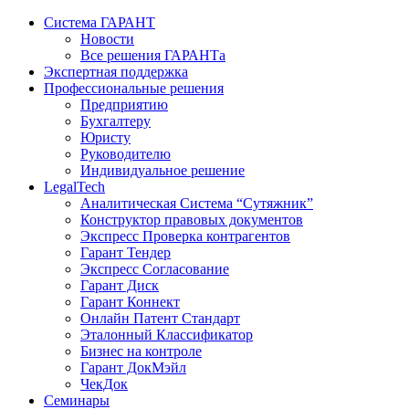
Система ГАРАНТ
Новости
Все решения ГАРАНТа
Экспертная поддержка
Профессиональные решения
Предприятию
Бухгалтеру
Юристу
Руководителю
Индивидуальное решение
LegalTech
Аналитическая Система “Сутяжник”
Конструктор правовых документов
Экспресс Проверка контрагентов
Гарант Тендер
Экспресс Согласование
Гарант Диск
Гарант Коннект
Онлайн Патент Стандарт
Эталонный Классификатор
Бизнес на контроле
Гарант ДокМэйл
ЧекДок
Семинары