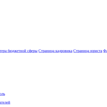
лтера бюджетной сферы
Страница кадровика
Страница юриста
Ф
оль
ателей