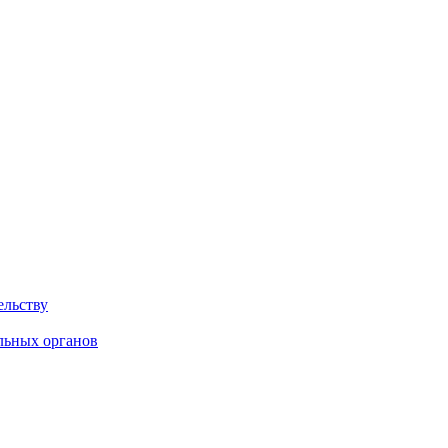
ельству
льных органов