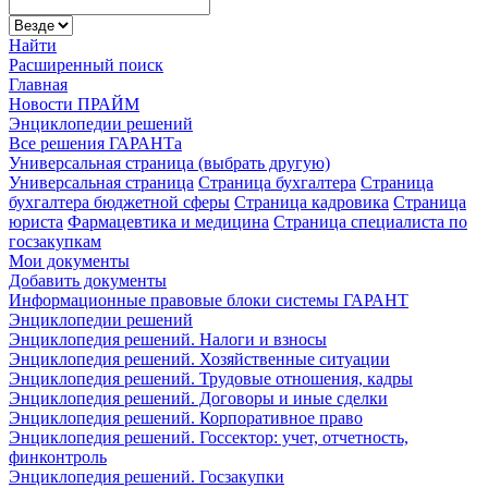
Найти
Расширенный поиск
Главная
Новости ПРАЙМ
Энциклопедии решений
Все решения ГАРАНТа
Универсальная страница (выбрать другую)
Универсальная страница
Страница бухгалтера
Страница
бухгалтера бюджетной сферы
Страница кадровика
Страница
юриста
Фармацевтика и медицина
Страница специалиста по
госзакупкам
Мои документы
Добавить документы
Информационные правовые блоки системы ГАРАНТ
Энциклопедии решений
Энциклопедия решений. Налоги и взносы
Энциклопедия решений. Хозяйственные ситуации
Энциклопедия решений. Трудовые отношения, кадры
Энциклопедия решений. Договоры и иные сделки
Энциклопедия решений. Корпоративное право
Энциклопедия решений. Госсектор: учет, отчетность,
финконтроль
Энциклопедия решений. Госзакупки