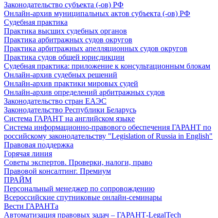
Законодательство субъекта (-ов) РФ
Онлайн-архив муниципальных актов субъекта (-ов) РФ
Судебная практика
Практика высших судебных органов
Практика арбитражных судов округов
Практика арбитражных апелляционных судов округов
Практика судов общей юрисдикции
Судебная практика: приложение к консультационным блокам
Онлайн-архив судебных решений
Онлайн-архив практики мировых судей
Онлайн-архив определений арбитражных судов
Законодательство стран ЕАЭС
Законодательство Республики Беларусь
Система ГАРАНТ на английском языке
Система информационно-правового обеспечения ГАРАНТ по
российскому законодательству "Legislation of Russia in English"
Правовая поддержка
Горячая линия
Советы экспертов. Проверки, налоги, право
Правовой консалтинг. Премиум
ПРАЙМ
Персональный менеджер по сопровождению
Всероссийские спутниковые онлайн-семинары
Вести ГАРАНТа
Автоматизация правовых задач – ГАРАНТ-LegalTech