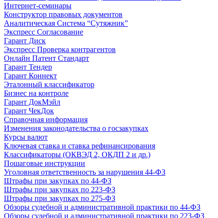
Интернет-семинары
Конструктор правовых документов
Аналитическая Система “Сутяжник”
Экспресс Согласование
Гарант Диск
Экспресс Проверка контрагентов
Онлайн Патент Стандарт
Гарант Тендер
Гарант Коннект
Эталонный классификатор
Бизнес на контроле
Гарант ДокМэйл
Гарант ЧекДок
Справочная информация
Изменения законодательства о госзакупках
Курсы валют
Ключевая ставка и ставка рефинансирования
Классификаторы (ОКВЭД 2, ОКДП 2 и др.)
Пошаговые инструкции
Уголовная ответственность за нарушения 44-ФЗ
Штрафы при закупках по 44-ФЗ
Штрафы при закупках по 223-ФЗ
Штрафы при закупках по 275-ФЗ
Обзоры судебной и административной практики по 44-ФЗ
Обзоры судебной и административной практики по 223-ФЗ