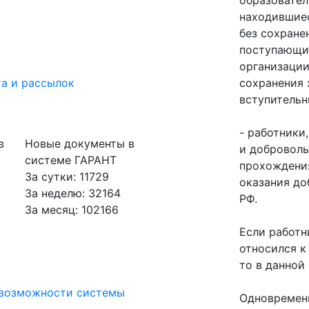
образовател
находившиес
без сохране
поступающи
организации
а и рассылок
сохранения 
вступительн
- работники
в
Новые документы в
и доброволь
системе ГАРАНТ
прохождени
За сутки: 11729
оказания до
За неделю: 32164
РФ.
За месяц: 102166
Если работн
относился к
то в данной 
 возможности системы
Одновремен