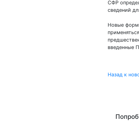
СФР опреде
сведений дл
Новые форм
применяться
предшествен
введенные П
Назад к нов
Попроб