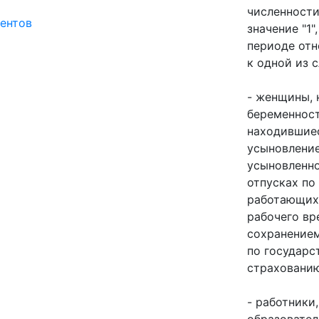
численности
ентов
значение "1"
периоде отн
к одной из 
- женщины, 
беременност
находившиес
усыновление
усыновленно
отпусках по
работающих 
рабочего вр
сохранением
по государс
страхованию
- работники