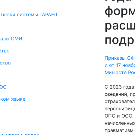
форм
 блоки системы ГАРАНТ
рас
подр
риалы СМИ
ство
Приказы СФР
ство
и от 17 нояб
Минюсте Рос
АЭС
С 2023 года
сведений, п
ском языке
страховател
персонифици
ОПС и ОСС,
начисленных
травматизм 