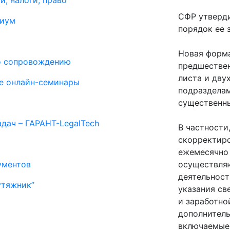
и, налоги, право
СФР утверд
миум
порядок ее 
Новая форма
о сопровождению
предшествен
листа и дву
е онлайн-семинары
подразделам
существенны
дач – ГАРАНТ-LegalTech
В частности
скорректиро
ежемесячно
ументов
осуществля
деятельности
утяжник”
указания св
и заработно
дополнитель
включаемые 