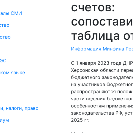
счетов:
риалы СМИ
сопостави
ство
таблица о
ство
Информация Минфина Росс
АЭС
С 1 января 2023 года ДНР
Херсонская области пере
ском языке
бюджетного законодатель
на участников бюджетног
распространяются положе
части ведения бюджетног
особенностям применени
и, налоги, право
законодательства РФ, ус
миум
2025 гг.