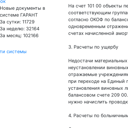
лок
На счет 101 00 объекты п
Новые документы в
соответствующим группа
системе ГАРАНТ
согласно ОКОФ по баланс
За сутки: 11729
одновременным отражени
За неделю: 32164
счетах начисленной амор
За месяц: 102166
3. Расчеты по ущербу
сти системы
Недостачи материальных
неустановлении виновных 
отражаемые учреждениям
при переходе на Единый 
установления виновных л
балансовом счете 209 0
нужно начислить проводко
4. Расчеты по больничны