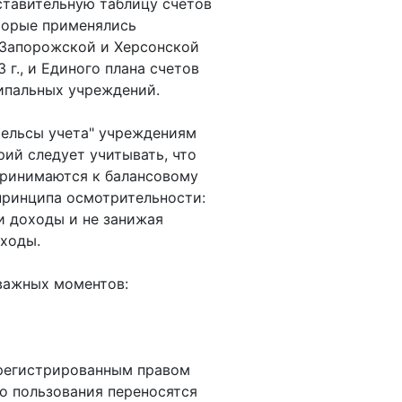
тавительную таблицу счетов
оторые применялись
 Запорожской и Херсонской
 г., и Единого плана счетов
ипальных учреждений.
рельсы учета" учреждениям
ий следует учитывать, что
принимаются к балансовому
 принципа осмотрительности:
и доходы и не занижая
сходы.
важных моментов:
арегистрированным правом
го пользования переносятся