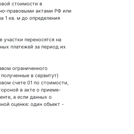
ровой стоимости в
вно-правовыми актами РФ или
за 1 кв. м до определения
е участки переносятся на
дных платежей за период их
равом ограниченного
 полученные в сервитут)
овом счете 01 по стоимости,
ороной в акте о приеме-
нте, а если данных о
вной оценке: один объект -