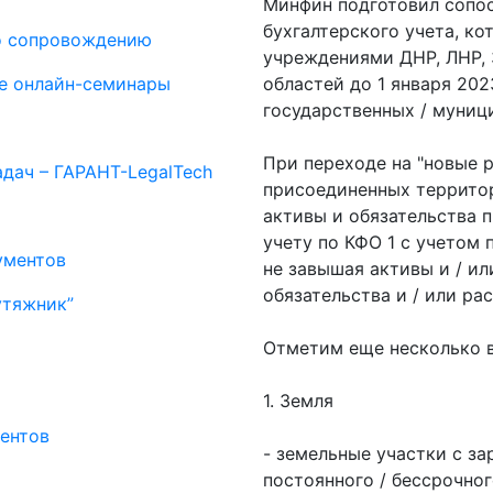
Минфин подготовил сопос
бухгалтерского учета, к
о сопровождению
учреждениями ДНР, ЛНР,
е онлайн-семинары
областей до 1 января 2023
государственных / муниц
При переходе на "новые 
дач – ГАРАНТ-LegalTech
присоединенных территор
активы и обязательства 
учету по КФО 1 с учетом
ументов
не завышая активы и / ил
обязательства и / или ра
утяжник”
Отметим еще несколько 
1. Земля
ентов
- земельные участки с з
постоянного / бессрочно