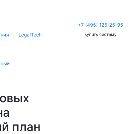
+7 (495) 125-25-95
Купить систему
ения
LegalTech
нный
новых
на
й план