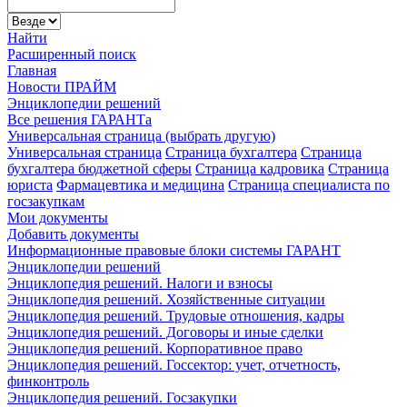
Найти
Расширенный поиск
Главная
Новости ПРАЙМ
Энциклопедии решений
Все решения ГАРАНТа
Универсальная страница (выбрать другую)
Универсальная страница
Страница бухгалтера
Страница
бухгалтера бюджетной сферы
Страница кадровика
Страница
юриста
Фармацевтика и медицина
Страница специалиста по
госзакупкам
Мои документы
Добавить документы
Информационные правовые блоки системы ГАРАНТ
Энциклопедии решений
Энциклопедия решений. Налоги и взносы
Энциклопедия решений. Хозяйственные ситуации
Энциклопедия решений. Трудовые отношения, кадры
Энциклопедия решений. Договоры и иные сделки
Энциклопедия решений. Корпоративное право
Энциклопедия решений. Госсектор: учет, отчетность,
финконтроль
Энциклопедия решений. Госзакупки