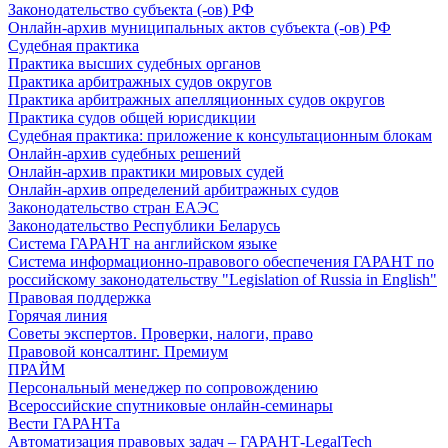
Законодательство субъекта (-ов) РФ
Онлайн-архив муниципальных актов субъекта (-ов) РФ
Судебная практика
Практика высших судебных органов
Практика арбитражных судов округов
Практика арбитражных апелляционных судов округов
Практика судов общей юрисдикции
Судебная практика: приложение к консультационным блокам
Онлайн-архив судебных решений
Онлайн-архив практики мировых судей
Онлайн-архив определений арбитражных судов
Законодательство стран ЕАЭС
Законодательство Республики Беларусь
Система ГАРАНТ на английском языке
Система информационно-правового обеспечения ГАРАНТ по
российскому законодательству "Legislation of Russia in English"
Правовая поддержка
Горячая линия
Советы экспертов. Проверки, налоги, право
Правовой консалтинг. Премиум
ПРАЙМ
Персональный менеджер по сопровождению
Всероссийские спутниковые онлайн-семинары
Вести ГАРАНТа
Автоматизация правовых задач – ГАРАНТ-LegalTech