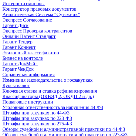
Интернет-семинары
Конструктор правовых документов
Аналитическая Система “Сутяжник”
Экспресс Согласование
Гарант Диск
Экспресс Проверка контрагентов
Онлайн Патент Стандарт
Гарант Тендер
Гарант Коннект
Эталонный классификатор
Бизнес на контроле
Гарант ДокМэйл
Гарант ЧекДок
Справочная информация
Изменения законодательства о госзакупках
Курсы валют
Ключевая ставка и ставка рефинансирования
Классификаторы (ОКВЭД 2, ОКДП 2 и др.)
Пошаговые инструкции
Уголовная ответственность за нарушения 44-ФЗ
Штрафы при закупках по 44-ФЗ
Штрафы при закупках по 223-ФЗ
Штрафы при закупках по 275-ФЗ
Обзоры судебной и административной практики по 44-ФЗ
Обзоры судебной и административной практики по 223-ФЗ