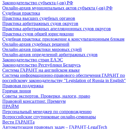
Законодательство субъекта (-ов) РФ
Онлайн-архив муниципальных актов субъекта (-ов) РФ
Судебная практика
Практика высших судебных органов
Практика арбитражных судов округов
Практика арбитражных апелляционных судов округов
Практика судов общей юрисдикции
Судебная практика: приложение к консультационным блокам
Онлайн-архив судебных решений
Онлайн-архив практики мировых судей
Онлайн-архив определений арбитражных судов
Законодательство стран ЕАЭС
Законодательство Республики Беларусь
Система ГАРАНТ на английском языке
Система информационно-правового обеспечения ГАРАНТ по
российскому законодательству "Legislation of Russia in English"
Правовая поддержка
Горячая линия
Советы экспертов. Проверки, налоги, право
Правовой консалтинг. Премиум
ПРАЙМ
Персональный менеджер по сопровождению
Всероссийские спутниковые онлайн-семинары
Вести ГАРАНТа
Автоматизация правовых задач – ГАРАНТ-LegalTech