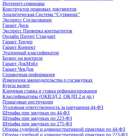
Интернет-семинары
Конструктор правовых документов
Аналитическая Система “Сутяжник”
Экспресс Согласование
Гарант Диск
Экспресс Проверка контрагентов
Онлайн Патент Стандарт
Гарант Тендер
Гарант Коннект
Эталонный классификатор
Бизнес на контроле
Гарант ДокМэйл
Гарант ЧекДок
Справочная информация
Изменения законодательства о госзакупках
Курсы валют
Ключевая ставка и ставка рефинансирования
Классификаторы (ОКВЭД 2, ОКДП 2 и др.)
Пошаговые инструкции
Уголовная ответственность за нарушения 44-ФЗ
Штрафы при закупках по 44-ФЗ
Штрафы при закупках по 223-ФЗ
Штрафы при закупках по 275-ФЗ
Обзоры судебной и административной практики по 44-ФЗ
Обзоры судебной и административной практики по 223-ФЗ