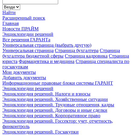
Найти
Расширенный поиск
Главная
Новости ПРАЙМ
Энциклопедии решений
Все решения ГАРАНТа
Универсальная страница (выбрать другую)
Универсальная страница
Страница бухгалтера
Страница
бухгалтера бюджетной сферы
Страница кадровика
Страница
юриста
Фармацевтика и медицина
Страница специалиста по
госзакупкам
Мои документы
Добавить документы
Информационные правовые блоки системы ГАРАНТ
Энциклопедии решений
Энциклопедия решений. Налоги и взносы
Энциклопедия решений. Хозяйственные ситуации
Энциклопедия решений. Трудовые отношения, кадры
Энциклопедия решений. Договоры и иные сделки
Энциклопедия решений. Корпоративное право
Энциклопедия решений. Госсектор: учет, отчетность,
финконтроль
Энциклопедия решений. Госзакупки