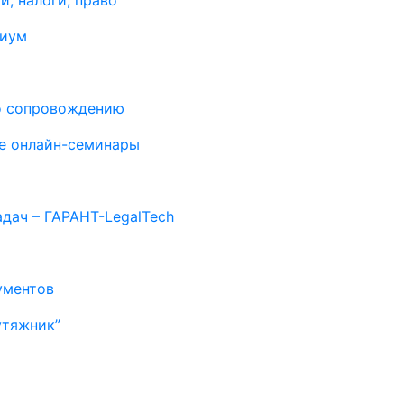
и, налоги, право
миум
о сопровождению
е онлайн-семинары
дач – ГАРАНТ-LegalTech
ументов
утяжник”