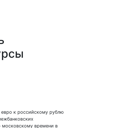
ь
урсы
 евро к российскому рублю
 межбанковских
о московскому времени в