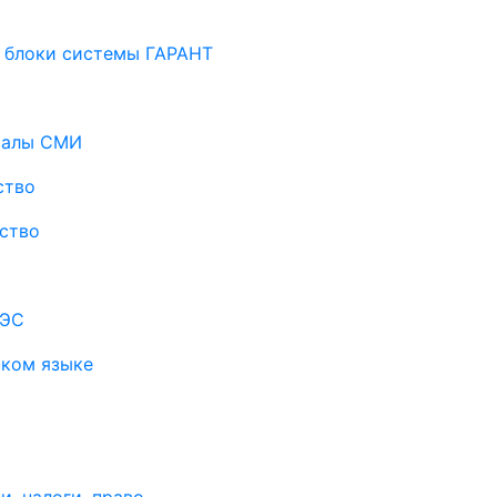
 блоки системы ГАРАНТ
риалы СМИ
ство
ство
АЭС
ском языке