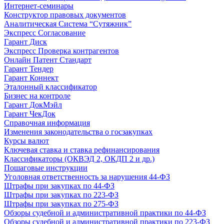
Интернет-семинары
Конструктор правовых документов
Аналитическая Система “Сутяжник”
Экспресс Согласование
Гарант Диск
Экспресс Проверка контрагентов
Онлайн Патент Стандарт
Гарант Тендер
Гарант Коннект
Эталонный классификатор
Бизнес на контроле
Гарант ДокМэйл
Гарант ЧекДок
Справочная информация
Изменения законодательства о госзакупках
Курсы валют
Ключевая ставка и ставка рефинансирования
Классификаторы (ОКВЭД 2, ОКДП 2 и др.)
Пошаговые инструкции
Уголовная ответственность за нарушения 44-ФЗ
Штрафы при закупках по 44-ФЗ
Штрафы при закупках по 223-ФЗ
Штрафы при закупках по 275-ФЗ
Обзоры судебной и административной практики по 44-ФЗ
Обзоры судебной и административной практики по 223-ФЗ