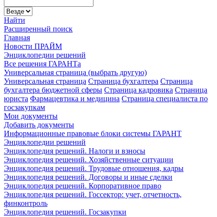
Найти
Расширенный поиск
Главная
Новости ПРАЙМ
Энциклопедии решений
Все решения ГАРАНТа
Универсальная страница (выбрать другую)
Универсальная страница
Страница бухгалтера
Страница
бухгалтера бюджетной сферы
Страница кадровика
Страница
юриста
Фармацевтика и медицина
Страница специалиста по
госзакупкам
Мои документы
Добавить документы
Информационные правовые блоки системы ГАРАНТ
Энциклопедии решений
Энциклопедия решений. Налоги и взносы
Энциклопедия решений. Хозяйственные ситуации
Энциклопедия решений. Трудовые отношения, кадры
Энциклопедия решений. Договоры и иные сделки
Энциклопедия решений. Корпоративное право
Энциклопедия решений. Госсектор: учет, отчетность,
финконтроль
Энциклопедия решений. Госзакупки