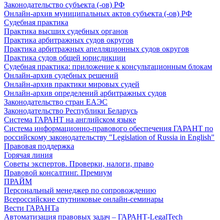
Законодательство субъекта (-ов) РФ
Онлайн-архив муниципальных актов субъекта (-ов) РФ
Судебная практика
Практика высших судебных органов
Практика арбитражных судов округов
Практика арбитражных апелляционных судов округов
Практика судов общей юрисдикции
Судебная практика: приложение к консультационным блокам
Онлайн-архив судебных решений
Онлайн-архив практики мировых судей
Онлайн-архив определений арбитражных судов
Законодательство стран ЕАЭС
Законодательство Республики Беларусь
Система ГАРАНТ на английском языке
Система информационно-правового обеспечения ГАРАНТ по
российскому законодательству "Legislation of Russia in English"
Правовая поддержка
Горячая линия
Советы экспертов. Проверки, налоги, право
Правовой консалтинг. Премиум
ПРАЙМ
Персональный менеджер по сопровождению
Всероссийские спутниковые онлайн-семинары
Вести ГАРАНТа
Автоматизация правовых задач – ГАРАНТ-LegalTech