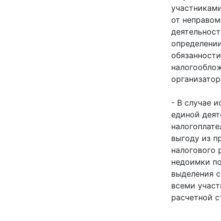
участниками
от неправом
деятельност
определении
обязанности
налогооблож
организатор
- В случае 
единой дея
налогоплат
выгоду из п
налогового 
недоимки п
выделения с
всеми участ
расчетной с