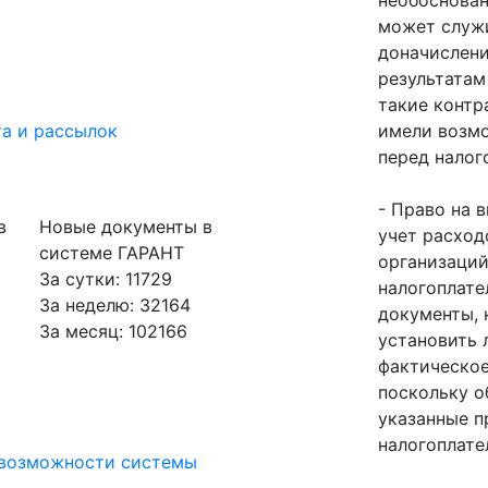
необоснован
может служ
доначислени
результатам
такие контр
а и рассылок
имели возмо
перед налог
- Право на 
в
Новые документы в
учет расход
системе ГАРАНТ
организаций
За сутки: 11729
налогоплат
За неделю: 32164
документы, 
За месяц: 102166
установить 
фактическое
поскольку о
указанные п
налогоплате
 возможности системы