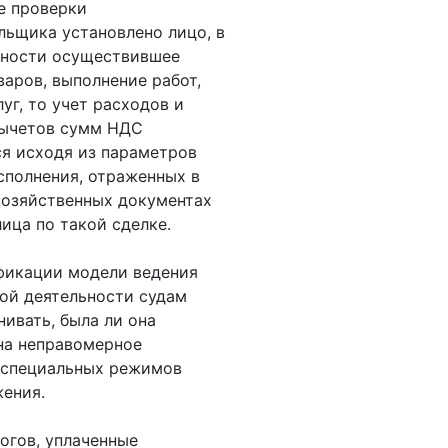
де проверки
льщика установлено лицо, в
ьности осуществившее
варов, выполнение работ,
уг, то учет расходов и
вычетов сумм НДС
я исходя из параметров
сполнения, отраженных в
хозяйственных документах
лица по такой сделке.
фикации модели ведения
ой деятельности судам
нивать, была ли она
на неправомерное
 специальных режимов
ения.
огов, уплаченные