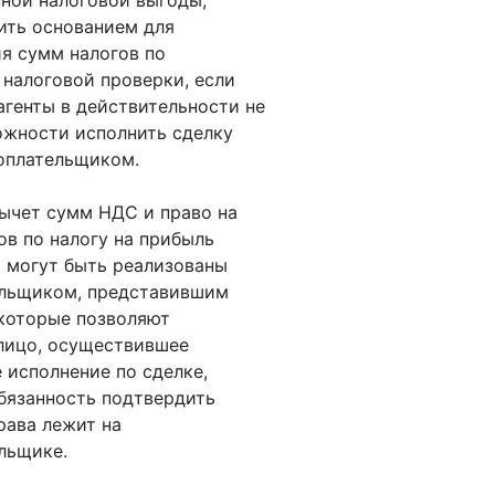
ной налоговой выгоды,
ить основанием для
я сумм налогов по
 налоговой проверки, если
агенты в действительности не
жности исполнить сделку
оплательщиком.
вычет сумм НДС и право на
ов по налогу на прибыль
 могут быть реализованы
ельщиком, представившим
которые позволяют
лицо, осуществившее
 исполнение по сделке,
бязанность подтвердить
рава лежит на
льщике.