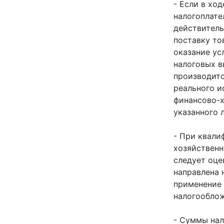
- Если в хо
налогоплате
действител
поставку то
оказание усл
налоговых 
производитс
реального и
финансово-
указанного 
- При квали
хозяйственн
следует оце
направлена 
применение
налогооблож
- Суммы нал