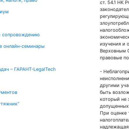
и, налоги, право
ст. 54.1 НК
законодател
миум
регулирующ
злоупотребл
налогообло
о сопровождению
экономическ
изучения и 
е онлайн-семинары
Верховным 
правовые по
дач – ГАРАНТ-LegalTech
- Неблагопр
неисполнени
другими уча
ументов
быть возлож
который не 
утяжник”
допущенных
При оценке 
налогоплат
надлежащая