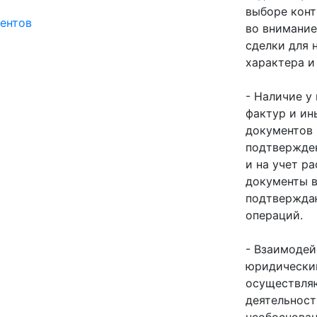
выборе конт
ентов
во внимание
сделки для 
характера и
- Наличие у
фактур и ин
документов 
подтвержден
и на учет р
документы в
подтвержда
операций.
- Взаимодей
юридически
осуществля
деятельност