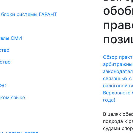
обо
 блоки системы ГАРАНТ
прав
пози
риалы СМИ
ство
Обзор прак
ство
арбитражны
законодател
связанных с
АЭС
налоговой в
Верховного 
ском языке
года)
В целях обе
подхода к 
судами спор