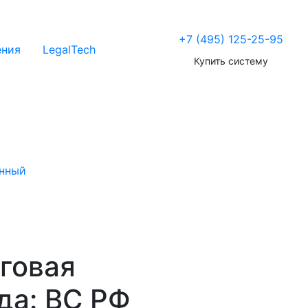
+7 (495) 125-25-95
ения
LegalTech
Купить систему
нный
говая
да: ВС РФ