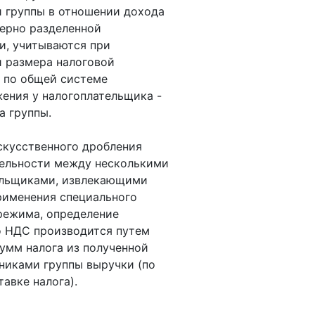
 группы в отношении дохода
ерно разделенной
и, учитываются при
 размера налоговой
 по общей системе
ения у налогоплательщика -
а группы.
искусственного дробления
тельности между несколькими
ельщиками, извлекающими
рименения специального
режима, определение
о НДС производится путем
умм налога из полученной
никами группы выручки (по
тавке налога).