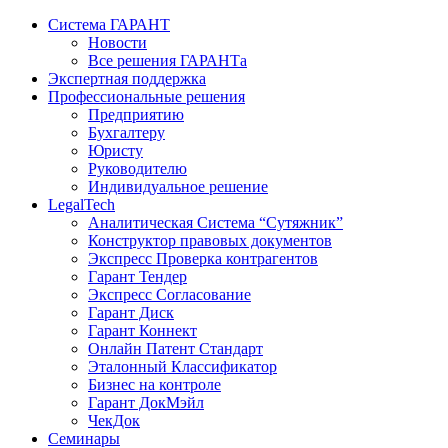
Система ГАРАНТ
Новости
Все решения ГАРАНТа
Экспертная поддержка
Профессиональные решения
Предприятию
Бухгалтеру
Юристу
Руководителю
Индивидуальное решение
LegalTech
Аналитическая Система “Сутяжник”
Конструктор правовых документов
Экспресс Проверка контрагентов
Гарант Тендер
Экспресс Согласование
Гарант Диск
Гарант Коннект
Онлайн Патент Стандарт
Эталонный Классификатор
Бизнес на контроле
Гарант ДокМэйл
ЧекДок
Семинары