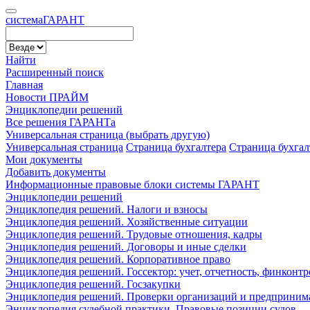
cистема
ГАРАНТ
Найти
Расширенный поиск
Главная
Новости ПРАЙМ
Энциклопедии решений
Все решения ГАРАНТа
Универсальная страница (выбрать другую)
Универсальная страница
Страница бухгалтера
Страница бухга
Мои документы
Добавить документы
Информационные правовые блоки системы ГАРАНТ
Энциклопедии решений
Энциклопедия решений. Налоги и взносы
Энциклопедия решений. Хозяйственные ситуации
Энциклопедия решений. Трудовые отношения, кадры
Энциклопедия решений. Договоры и иные сделки
Энциклопедия решений. Корпоративное право
Энциклопедия решений. Госсектор: учет, отчетность, финконтр
Энциклопедия решений. Госзакупки
Энциклопедия решений. Проверки организаций и предприним
Энциклопедия судебной практики. Правовые позиции судов