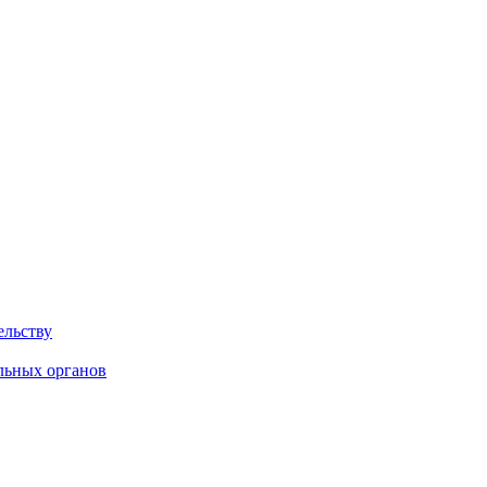
ельству
льных органов