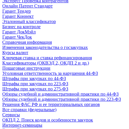
Экспресс Проверка контрагентов
Онлайн Патент Стандарт
Гарант Тендер
Гарант Коннект
Эталонный классификатор
Бизнес на контроле
Гарант ДокМэйл
Гарант ЧекДок
Справочная информация
Изменения законодательства о госзакупках
Курсы валют
Ключевая ставка и ставка рефинансирования
Классификаторы (ОКВЭД 2, ОКДП 2 и др.)
Пошаговые инструкции
Уголовная ответственность за нарушения 44-ФЗ
Штрафы при закупках по 44-ФЗ
Штрафы при закупках по 223-ФЗ
Штрафы при закупках по 275-ФЗ
Обзоры судебной и административной практики по 44-ФЗ
Обзоры судебной и административной практики по 223-ФЗ
Решения ФАС РФ и ее территориальных органов
Все справки (федеральные)
Сервисы
ОКПД 2. Поиск кодов и особенности закупок
Интернет-семинары