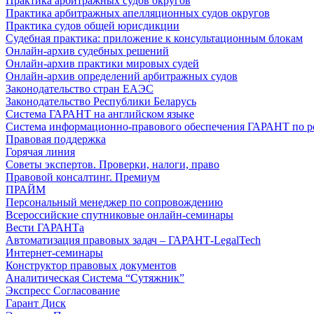
Практика арбитражных судов округов
Практика арбитражных апелляционных судов округов
Практика судов общей юрисдикции
Судебная практика: приложение к консультационным блокам
Онлайн-архив судебных решений
Онлайн-архив практики мировых судей
Онлайн-архив определений арбитражных судов
Законодательство стран ЕАЭС
Законодательство Республики Беларусь
Система ГАРАНТ на английском языке
Система информационно-правового обеспечения ГАРАНТ по росси
Правовая поддержка
Горячая линия
Советы экспертов. Проверки, налоги, право
Правовой консалтинг. Премиум
ПРАЙМ
Персональный менеджер по сопровождению
Всероссийские спутниковые онлайн-семинары
Вести ГАРАНТа
Автоматизация правовых задач – ГАРАНТ-LegalTech
Интернет-семинары
Конструктор правовых документов
Аналитическая Система “Сутяжник”
Экспресс Согласование
Гарант Диск