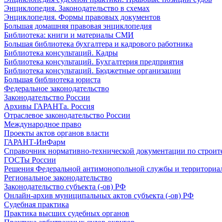
Энциклопедия. Законодательство в схемах
Энциклопедия. Формы правовых документов
Большая домашняя правовая энциклопедия
Библиотека: книги и материалы СМИ
Большая библиотека бухгалтера и кадрового работника
Библиотека консультаций. Кадры
Библиотека консультаций. Бухгалтерия предприятия
Библиотека консультаций. Бюджетные организации
Большая библиотека юриста
Федеральное законодательство
Законодательство России
Архивы ГАРАНТа. Россия
Отраслевое законодательство России
Международное право
Проекты актов органов власти
ГАРАНТ-ИнФарм
Справочник нормативно-технической документации по строит
ГОСТы России
Решения Федеральной антимонопольной службы и территориа
Региональное законодательство
Законодательство субъекта (-ов) РФ
Онлайн-архив муниципальных актов субъекта (-ов) РФ
Судебная практика
Практика высших судебных органов