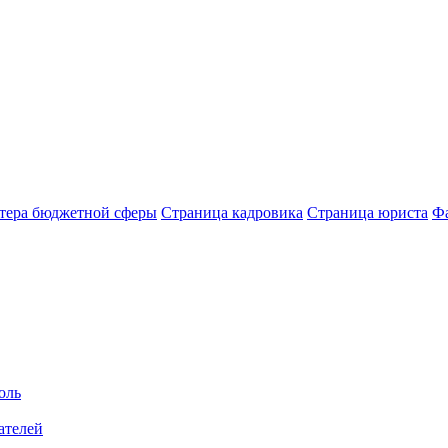
лтера бюджетной сферы
Страница кадровика
Страница юриста
Ф
оль
ателей