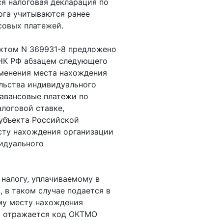
ся налоговая декларация по
ога учитываются ранее
совых платежей.
ектом N 369931-8 предложено
1 НК РФ абзацем следующего
зменения места нахождения
льства индивидуального
(авансовые платежи по
алоговой ставке,
убъекта Российской
сту нахождения организации
идуального
 налогу, уплачиваемому в
 в таком случае подается в
му месту нахождения
й отражается код ОКТМО