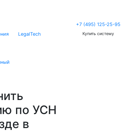
+7 (495) 125-25-95
Купить систему
ения
LegalTech
нный
нить
ию по УСН
зде в