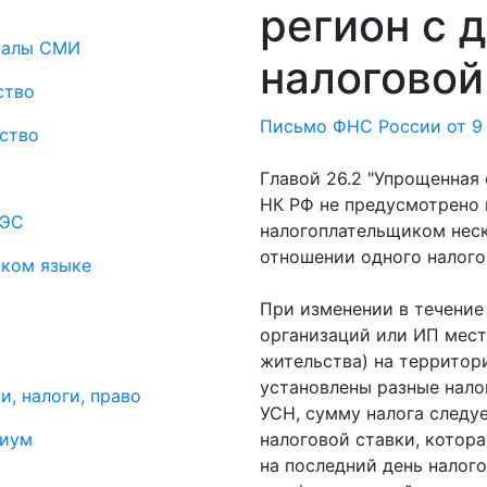
регион с 
риалы СМИ
налоговой
ство
Письмо ФНС России от 9 
ство
Главой 26.2 "Упрощенная
НК РФ не предусмотрено
АЭС
налогоплательщиком неск
отношении одного налого
ском языке
При изменении в течение
организаций или ИП мест
жительства) на территор
установлены разные нало
и, налоги, право
УСН, сумму налога следу
миум
налоговой ставки, котора
на последний день налог