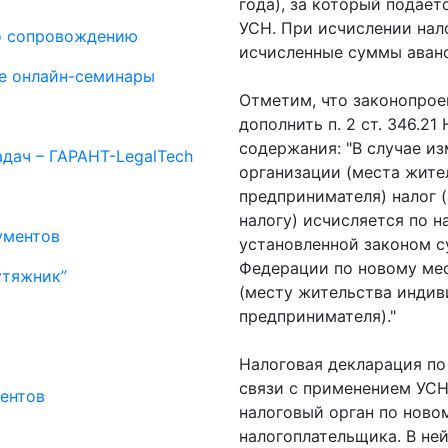
года), за который подает
УСН. При исчислении нал
о сопровождению
исчисленные суммы аван
е онлайн-семинары
Отметим, что законопро
дополнить п. 2 ст. 346.2
содержания: "В случае и
дач – ГАРАНТ-LegalTech
организации (места жите
предпринимателя) налог 
налогу) исчисляется по н
ументов
установленной законом с
Федерации по новому ме
утяжник”
(месту жительства индив
предпринимателя)."
Налоговая декларация по
связи с применением УСН,
ентов
налоговый орган по ново
налогоплательщика. В не