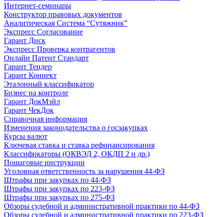
Интернет-семинары
Конструктор правовых документов
Аналитическая Система “Сутяжник”
Экспресс Согласование
Гарант Диск
Экспресс Проверка контрагентов
Онлайн Патент Стандарт
Гарант Тендер
Гарант Коннект
Эталонный классификатор
Бизнес на контроле
Гарант ДокМэйл
Гарант ЧекДок
Справочная информация
Изменения законодательства о госзакупках
Курсы валют
Ключевая ставка и ставка рефинансирования
Классификаторы (ОКВЭД 2, ОКДП 2 и др.)
Пошаговые инструкции
Уголовная ответственность за нарушения 44-ФЗ
Штрафы при закупках по 44-ФЗ
Штрафы при закупках по 223-ФЗ
Штрафы при закупках по 275-ФЗ
Обзоры судебной и административной практики по 44-ФЗ
Обзоры судебной и административной практики по 223-ФЗ