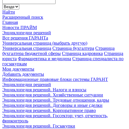
Найти
Расширенный поиск
Главная
Новости ПРАЙМ
Энциклопедии решений
Все решения ГАРАНТа
Универсальная страница (выбрать другую)
Универсальная страница
Страница бухгалтера
Страница
бухгалтера бюджетной сферы
Страница кадровика
Страница
юриста
Фармацевтика и медицина
Страница специалиста по
госзакупкам
Мои документы
Добавить документы
Информационные правовые блоки системы ГАРАНТ
Энциклопедии решений
Энциклопедия решений. Налоги и взносы
Энциклопедия решений. Хозяйственные ситуации
Энциклопедия решений. Трудовые отношения, кадры
Энциклопедия решений. Договоры и иные сделки
Энциклопедия решений. Корпоративное право
Энциклопедия решений. Госсектор: учет, отчетность,
финконтроль
Энциклопедия решений. Госзакупки