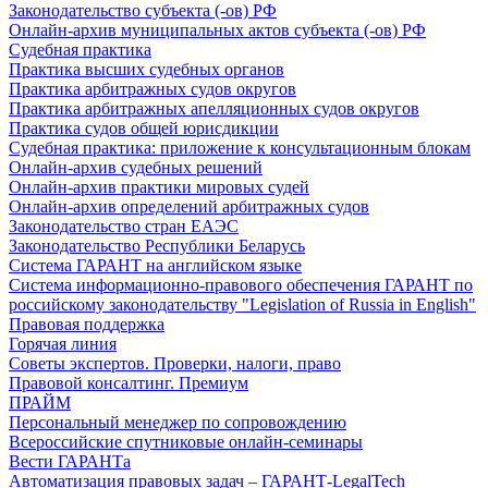
Законодательство субъекта (-ов) РФ
Онлайн-архив муниципальных актов субъекта (-ов) РФ
Судебная практика
Практика высших судебных органов
Практика арбитражных судов округов
Практика арбитражных апелляционных судов округов
Практика судов общей юрисдикции
Судебная практика: приложение к консультационным блокам
Онлайн-архив судебных решений
Онлайн-архив практики мировых судей
Онлайн-архив определений арбитражных судов
Законодательство стран ЕАЭС
Законодательство Республики Беларусь
Система ГАРАНТ на английском языке
Система информационно-правового обеспечения ГАРАНТ по
российскому законодательству "Legislation of Russia in English"
Правовая поддержка
Горячая линия
Советы экспертов. Проверки, налоги, право
Правовой консалтинг. Премиум
ПРАЙМ
Персональный менеджер по сопровождению
Всероссийские спутниковые онлайн-семинары
Вести ГАРАНТа
Автоматизация правовых задач – ГАРАНТ-LegalTech