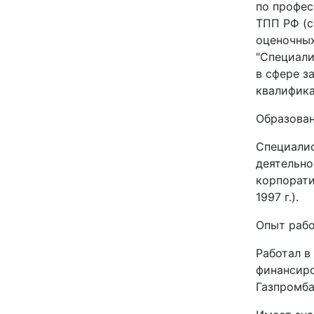
по профе
ТПП РФ (с
оценочных
"Специали
в сфере з
квалифик
Образов
Специалис
деятельно
корпорати
1997 г.).
Опыт ра
Работал в
финансиро
Газпромба