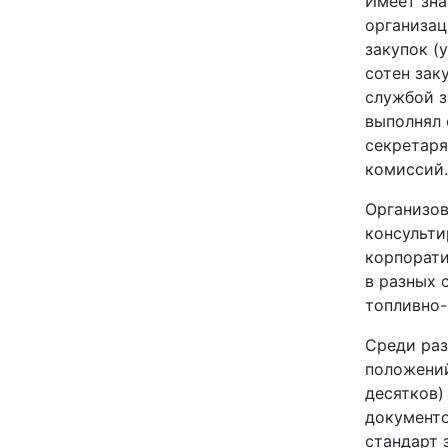
Имеет зна
организац
закупок (
сотен зак
службой з
выполнял 
секретаря
комиссий.
Организов
консульти
корпорат
в разных 
топливно-
Среди раз
положений
десятков)
документо
стандарт 