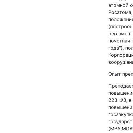
атомной о
Росатома,
положение
(построен
регламент
почетная 
года"), п
Корпораци
вооружен
Опыт преп
Преподает
повышение
223-ФЗ, в
повышени
госзакупк
государст
(MBA,MGA)