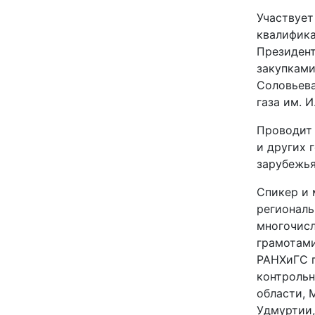
Участвует
квалифик
Президент
закупками
Соловье
газа им. И
Проводит 
и других 
зарубежья
Спикер и
региональ
многочис
грамотами,
РАНХиГС п
контрольн
области, 
Удмуртии,