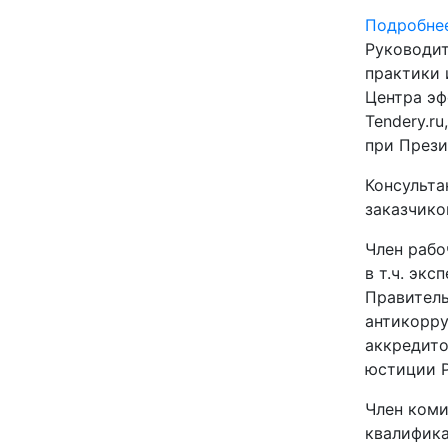
Подробнее
Руководит
практики 
Центра эф
Tendery.r
при Прези
Консульта
заказчико
Член рабо
в т.ч. экс
Правитель
антикорру
аккредит
юстиции 
Член ком
квалифика