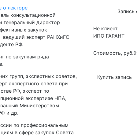
 о лекторе
Запись
ель консультационной
и генеральный директор
Не клиент
фективных закупок
ИПО ГАРАНТ
u, ведущий эксперт РАНХиГС
денте РФ.
Стоимость, руб.(
нт по закупкам ряда
в.
чих групп, экспертных советов,
Купить запись
перт экспертного совета при
стве РФ, эксперт по
пционной экспертизе НПА,
ованный Министерством
РФ и др.
иссии по профессиональным
циям в сфере закупок Совета