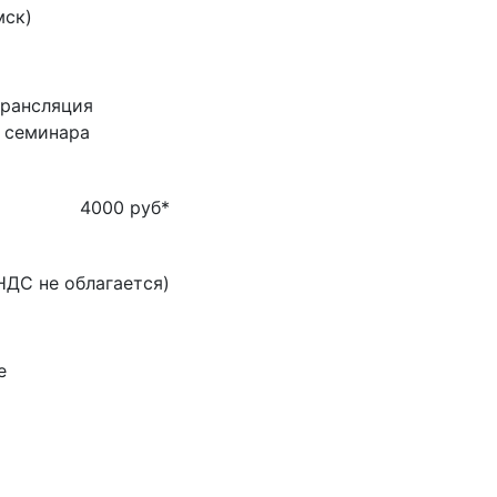
мск)
трансляция
ь семинара
4000 руб
*
НДС не облагается)
е