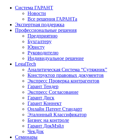
Система ГАРАНТ
Новости
Все решения ГАРАНТа
Экспертная поддержка
Профессиональные решения
Предприятию
Бухгалтеру
Юристу
Руководителю
Индивидуальное решение
LegalTech
Аналитическая Система “Сутяжник”
Конструктор правовых документов
Экспресс Проверка контрагентов
Гарант Тендер
Экспресс Согласование
Гарант Диск
Гарант Коннект
Онлайн Патент Стандарт
Эталонный Классификатор
Бизнес на контроле
Гарант ДокМэйл
ЧекДок
Семинары