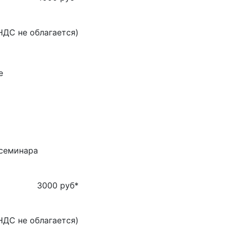
НДС не облагается)
е
 семинара
3000 руб
*
НДС не облагается)