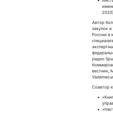
Инст
имен
2020
Автор бол
закупок и
России в 
специали
экспертны
федеральн
радио Spu
Коммерса
вестник, 
Vademecum
Соавтор к
«Кни
упра
«Нас