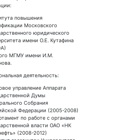
ции:
итута повышения
ификации Московского
дарственного юридического
ерситета имени О.Е. Кутафина
А)
ого МГМУ имени И.М.
нова.
нальная деятельность:
овое управление Аппарата
дарственной Думы
рального Собрания
ийской Федерации (2005-2008)
ртамент по работе с органами
дарственной власти ОАО «НК
нефть» (2008-2012)