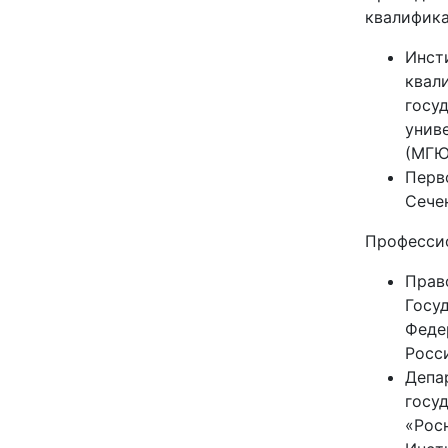
квалифика
Инст
квал
госу
унив
(МГЮ
Перв
Сече
Профессио
Прав
Госу
Феде
Росс
Депа
госу
«Рос