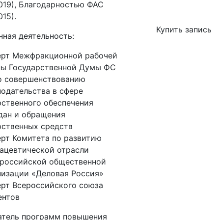
019), Благодарностью ФАС
15).
Купить запись
ная деятельность:
ерт Межфракционной рабочей
пы Государственной Думы ФС
о совершенствованию
нодательства в сфере
рственного обеспечения
дан и обращения
рственных средств
ерт Комитета по развитию
ацевтической отрасли
российской общественной
низации «Деловая Россия»
ерт Всероссийского союза
ентов
атель программ повышения