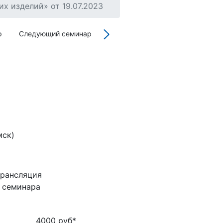
х изделий» от 19.07.2023
р
Следующий семинар
мск)
трансляция
ь семинара
4000 руб
*