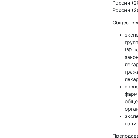
России (2
России (20
Обществен
эксп
груп
РФ п
зако
лека
граж
лека
эксп
фарм
обще
орга
эксп
паци
Преподав