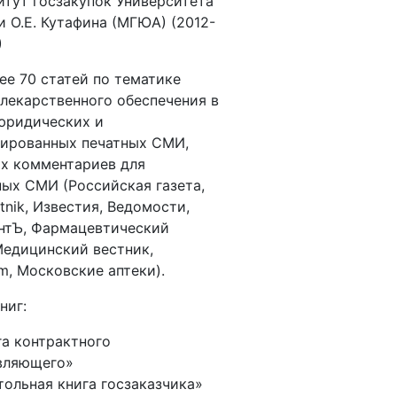
итут госзакупок Университета
и О.Е. Кутафина (МГЮА) (2012-
)
ее 70 статей по тематике
 лекарственного обеспечения в
юридических и
зированных печатных СМИ,
х комментариев для
ых СМИ (Российская газета,
tnik, Известия, Ведомости,
нтЪ, Фармацевтический
Медицинский вестник,
, Московские аптеки).
ниг:
га контрактного
вляющего»
тольная книга госзаказчика»