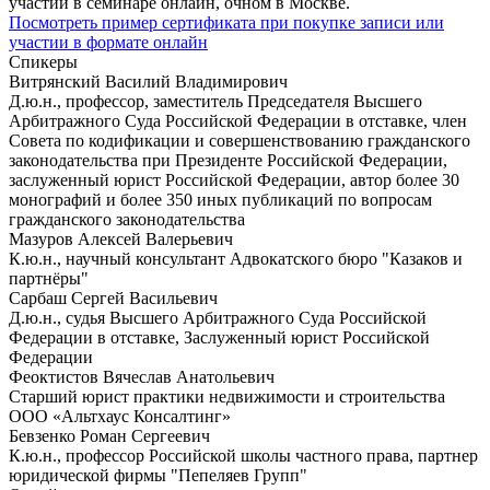
участии в семинаре онлайн, очном в Москве.
Посмотреть пример сертификата при покупке записи или
участии в формате онлайн
Спикеры
Витрянский Василий Владимирович
Д.ю.н., профессор, заместитель Председателя Высшего
Арбитражного Суда Российской Федерации в отставке, член
Совета по кодификации и совершенствованию гражданского
законодательства при Президенте Российской Федерации,
заслуженный юрист Российской Федерации, автор более 30
монографий и более 350 иных публикаций по вопросам
гражданского законодательства
Мазуров Алексей Валерьевич
К.ю.н., научный консультант Адвокатского бюро "Казаков и
партнёры"
Сарбаш Сергей Васильевич
Д.ю.н., судья Высшего Арбитражного Суда Российской
Федерации в отставке, Заслуженный юрист Российской
Федерации
Феоктистов Вячеслав Анатольевич
Старший юрист практики недвижимости и строительства
ООО «Альтхаус Консалтинг»
Бевзенко Роман Сергеевич
К.ю.н., профессор Российской школы частного права, партнер
юридической фирмы "Пепеляев Групп"