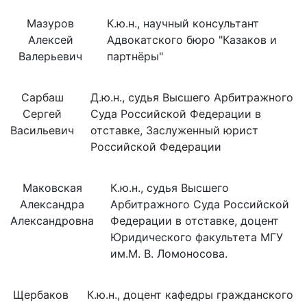
Мазуров
К.ю.н., научный консультант
Алексей
Адвокатского бюро "Казаков и
Валерьевич
партнёры"
Сарбаш
Д.ю.н., судья Высшего Арбитражного
Сергей
Суда Российской Федерации в
Васильевич
отставке, Заслуженный юрист
Российской Федерации
Маковская
К.ю.н., судья Высшего
Александра
Арбитражного Суда Российской
Александровна
Федерации в отставке, доцент
Юридического факультета МГУ
им.М. В. Ломоносова.
Щербаков
К.ю.н., доцент кафедры гражданского