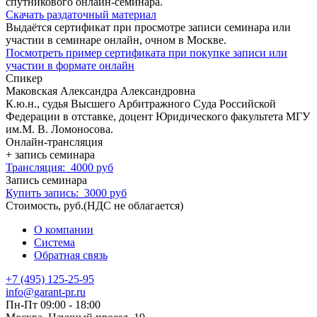
спутникового онлайн-семинара.
Скачать раздаточный материал
Выдаётся сертификат при просмотре записи семинара или
участии в семинаре онлайн, очном в Москве.
Посмотреть пример сертификата при покупке записи или
участии в формате онлайн
Спикер
Маковская Александра Александровна
К.ю.н., судья Высшего Арбитражного Суда Российской
Федерации в отставке, доцент Юридического факультета МГУ
им.М. В. Ломоносова.
Онлайн-трансляция
+ запись семинара
Трансляция:
4000 руб
Запись семинара
Купить запись:
3000 руб
Стоимость, руб.(НДС не облагается)
О компании
Система
Обратная связь
+7 (495) 125‑25‑95
info@garant-pr.ru
Пн-Пт 09:00 - 18:00