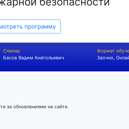
ожарной безопасности
мотреть программу
Спикер
Формат обуч
Басов Вадим Анатольевич
Заочно
,
Онла
те за обновлениями на сайте.