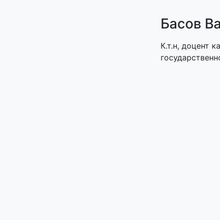
Басов В
К.т.н, доцент
государствен