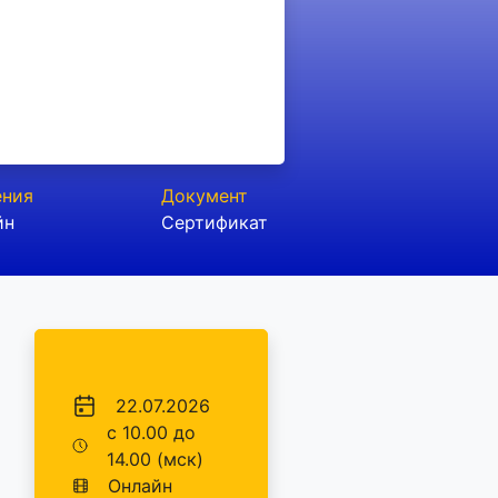
ения
Документ
йн
Сертификат
22.07.2026
с 10.00 до
14.00 (мск)
Онлайн